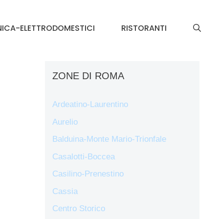
NICA-ELETTRODOMESTICI
RISTORANTI
ZONE DI ROMA
Ardeatino-Laurentino
Aurelio
Balduina-Monte Mario-Trionfale
Casalotti-Boccea
Casilino-Prenestino
Cassia
Centro Storico