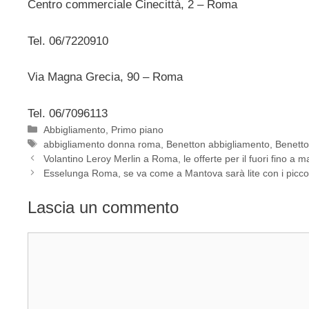
Centro commerciale Cinecittà, 2 – Roma
Tel. 06/7220910
Via Magna Grecia, 90 – Roma
Tel. 06/7096113
Categorie
Abbigliamento
,
Primo piano
Tag
abbigliamento donna roma
,
Benetton abbigliamento
,
Benett
Volantino Leroy Merlin a Roma, le offerte per il fuori fino a 
Esselunga Roma, se va come a Mantova sarà lite con i piccol
Lascia un commento
Commento