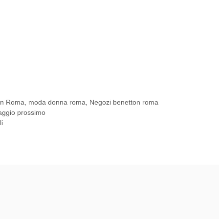
on Roma
,
moda donna roma
,
Negozi benetton roma
maggio prossimo
i