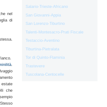
Salario-Trieste-Africano
che nel
San Giovanni-Appia
glia di
San Lorenzo-Tiburtino
Talenti-Montesacro-Prati Fiscale
 stessa.
Testaccio-Aventino
Tiburtina-Pietralata
Tor di Quinto-Flaminia
fianco.
inilità
.
Trastevere
elvaggio
Tuscolana-Centocelle
etamento
 estate
lli che
esempio
 Stesso