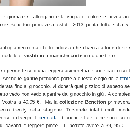
 le giornate si allungano e la voglia di colore e novità an
ione Benetton primavera estate 2013 punta tutto sulla vo
 d’abbigliamento ma chi lo indossa che diventa attrice di se
l modello di
vestitino a maniche corte
in cotone tricot.
si permette solo una leggera asimmetria e uno spacco sul 
 €. Anche le
gonne
prendono parte a questo elogio della
femm
derata fino al ginocchio, vi donerà quel pizzico di aspetto s
ffetto vedo non vedo a partire dal ginocchio in giù . A compl
ta. Vostra a 49,95 €. Ma la
collezione Benetton
primavera
to trendy della stagione. Troverete infatti molti mode
verso i disegni. I
bermuda
bianchi e fucsia ne sono un 
sul davanti e leggere pince. Li potrete avere a 39, 95 €.