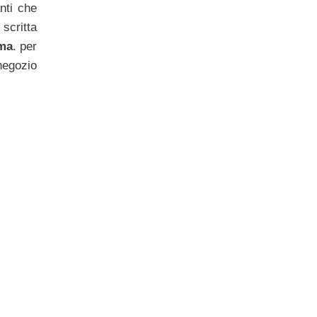
nti che
scritta
ma
. per
negozio