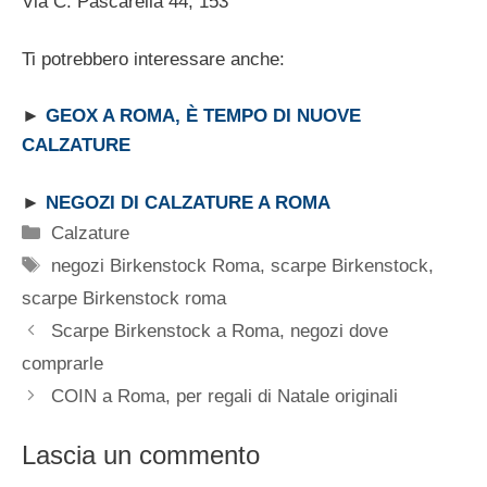
Via C. Pascarella 44, 153
Ti potrebbero interessare anche:
►
GEOX A ROMA, È TEMPO DI NUOVE
CALZATURE
►
NEGOZI DI CALZATURE A ROMA
Categorie
Calzature
Tag
negozi Birkenstock Roma
,
scarpe Birkenstock
,
scarpe Birkenstock roma
Scarpe Birkenstock a Roma, negozi dove
comprarle
COIN a Roma, per regali di Natale originali
Lascia un commento