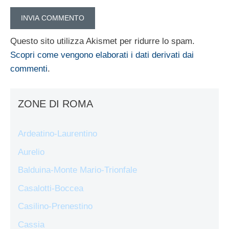
Questo sito utilizza Akismet per ridurre lo spam.
Scopri come vengono elaborati i dati derivati dai
commenti
.
ZONE DI ROMA
Ardeatino-Laurentino
Aurelio
Balduina-Monte Mario-Trionfale
Casalotti-Boccea
Casilino-Prenestino
Cassia