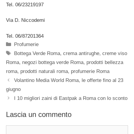
Tel. 06/23219197
Via D. Niccodemi
Tel. 06/87201364
Categorie
Profumerie
Tag
Bottega Verde Roma
,
crema antirughe
,
creme viso
Roma
,
negozi bottega verde Roma
,
prodotti bellezza
roma
,
prodotti naturali roma
,
profumerie Roma
Volantino Media World Roma, le offerte fino al 23
giugno
I 10 migliori zaini di Eastpak a Roma con lo sconto
Lascia un commento
Commento