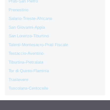
Prati-San Pietro
Prenestino
Salario-Trieste-Africano
San Giovanni-Appia
San Lorenzo-Tiburtino
Talenti-Montesacro-Prati Fiscale
Testaccio-Aventino
Tiburtina-Pietralata
Tor di Quinto-Flaminia
Trastevere
Tuscolana-Centocelle