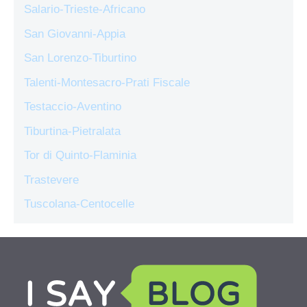
Salario-Trieste-Africano
San Giovanni-Appia
San Lorenzo-Tiburtino
Talenti-Montesacro-Prati Fiscale
Testaccio-Aventino
Tiburtina-Pietralata
Tor di Quinto-Flaminia
Trastevere
Tuscolana-Centocelle