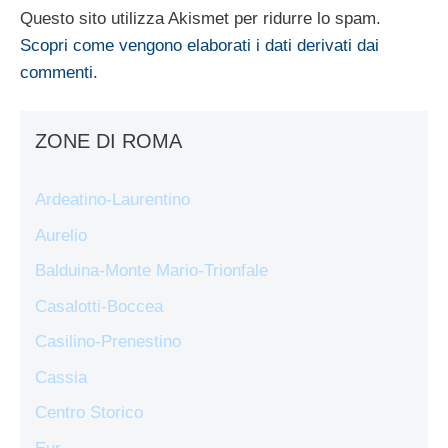
Questo sito utilizza Akismet per ridurre lo spam.
Scopri come vengono elaborati i dati derivati dai
commenti
.
ZONE DI ROMA
Ardeatino-Laurentino
Aurelio
Balduina-Monte Mario-Trionfale
Casalotti-Boccea
Casilino-Prenestino
Cassia
Centro Storico