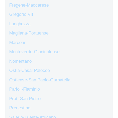
Fregene-Maccarese
Gregorio VII
Lunghezza
Magliana-Portuense
Marconi
Monteverde-Gianicolense
Nomentano
Ostia-Casal Palocco
Ostiense-San Paolo-Garbatella
Parioli-Flaminio
Prati-San Pietro
Prenestino
Salario-Trieste-Africano