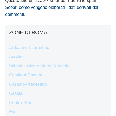
Questo sito utilizza Akismet per ridurre lo spam.
Scopri come vengono elaborati i dati derivati dai
commenti
.
ZONE DI ROMA
Ardeatino-Laurentino
Aurelio
Balduina-Monte Mario-Trionfale
Casalotti-Boccea
Casilino-Prenestino
Cassia
Centro Storico
Eur