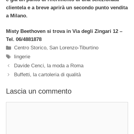
clientela e a breve aprirà un secondo punto vendita
a Milano.
Misty Beethoven si trova in Via degli Zingari 12 –
Tel. 06/4881878
Categorie
Centro Storico
,
San Lorenzo-Tiburtino
Tag
lingerie
Davide Cenci, la moda a Roma
Buffetti, la cartoleria di qualità
Lascia un commento
Commento