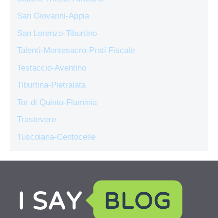
San Giovanni-Appia
San Lorenzo-Tiburtino
Talenti-Montesacro-Prati Fiscale
Testaccio-Aventino
Tiburtina-Pietralata
Tor di Quinto-Flaminia
Trastevere
Tuscolana-Centocelle