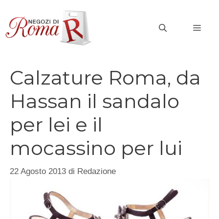
Vai
al
MEN
contenuto
Calzature Roma, da
Hassan il sandalo
per lei e il
mocassino per lui
22 Agosto 2013
di
Redazione