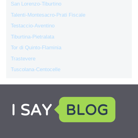
San Lorenzo-Tiburtino
Talenti-Montesacro-Prati Fiscale
Testaccio-Aventino
Tiburtina-Pietralata
Tor di Quinto-Flaminia
Trastevere
Tuscolana-Centocelle