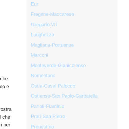
Eur
Fregene-Maccarese
Gregorio VII
Lunghezza
Magliana-Portuense
Marconi
Monteverde-Gianicolense
Nomentano
 che
Ostia-Casal Palocco
amo e
Ostiense-San Paolo-Garbatella
Parioli-Flaminio
vostra
Prati-San Pietro
l che
n per
Prenestino