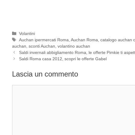
Categorie
Volantini
Tag
Auchan ipermercati Roma
,
Auchan Roma
,
catalogo auchan o
auchan
,
sconti Auchan
,
volantino auchan
Saldi invernali abbigliamento Roma, le offerte Pimkie ti aspe
Saldi Roma casa 2012, scopri le offerte Gabel
Lascia un commento
Commento