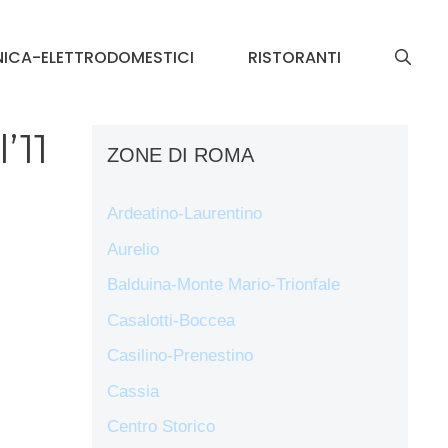
NICA-ELETTRODOMESTICI
RISTORANTI
’11
ZONE DI ROMA
Ardeatino-Laurentino
Aurelio
Balduina-Monte Mario-Trionfale
Casalotti-Boccea
Casilino-Prenestino
Cassia
Centro Storico