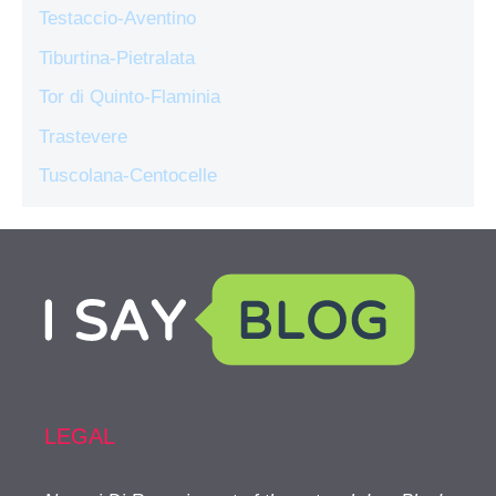
Testaccio-Aventino
Tiburtina-Pietralata
Tor di Quinto-Flaminia
Trastevere
Tuscolana-Centocelle
LEGAL