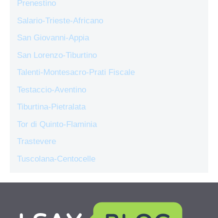
Prenestino
Salario-Trieste-Africano
San Giovanni-Appia
San Lorenzo-Tiburtino
Talenti-Montesacro-Prati Fiscale
Testaccio-Aventino
Tiburtina-Pietralata
Tor di Quinto-Flaminia
Trastevere
Tuscolana-Centocelle