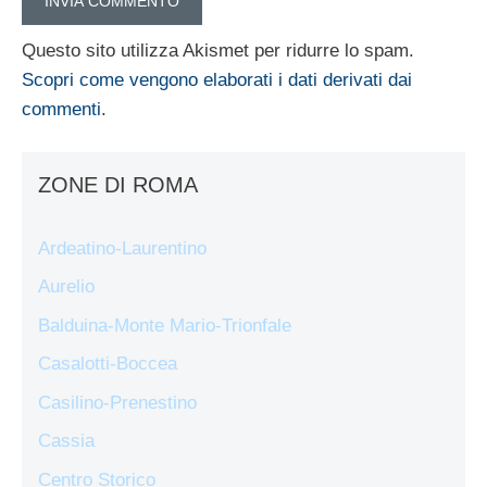
Questo sito utilizza Akismet per ridurre lo spam.
Scopri come vengono elaborati i dati derivati dai
commenti
.
ZONE DI ROMA
Ardeatino-Laurentino
Aurelio
Balduina-Monte Mario-Trionfale
Casalotti-Boccea
Casilino-Prenestino
Cassia
Centro Storico