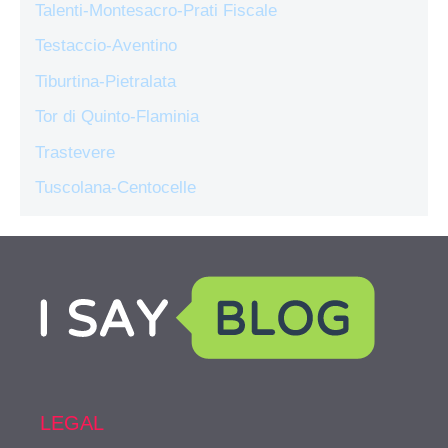
Talenti-Montesacro-Prati Fiscale
Testaccio-Aventino
Tiburtina-Pietralata
Tor di Quinto-Flaminia
Trastevere
Tuscolana-Centocelle
LEGAL