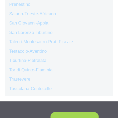
Prenestino
Salario-Trieste-Africano
San Giovanni-Appia
San Lorenzo-Tiburtino
Talenti-Montesacro-Prati Fiscale
Testaccio-Aventino
Tiburtina-Pietralata
Tor di Quinto-Flaminia
Trastevere
Tuscolana-Centocelle