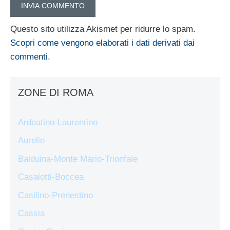
Questo sito utilizza Akismet per ridurre lo spam.
Scopri come vengono elaborati i dati derivati dai
commenti
.
ZONE DI ROMA
Ardeatino-Laurentino
Aurelio
Balduina-Monte Mario-Trionfale
Casalotti-Boccea
Casilino-Prenestino
Cassia