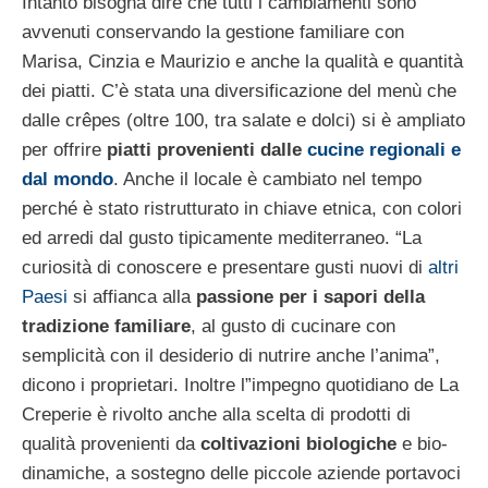
Intanto bisogna dire che tutti i cambiamenti sono
avvenuti conservando la gestione familiare con
Marisa, Cinzia e Maurizio e anche la qualità e quantità
dei piatti. C’è stata una diversificazione del menù che
dalle crêpes (oltre 100, tra salate e dolci) si è ampliato
per offrire
piatti provenienti dalle
cucine regionali e
dal mondo
. Anche il locale è cambiato nel tempo
perché è stato ristrutturato in chiave etnica, con colori
ed arredi dal gusto tipicamente mediterraneo. “La
curiosità di conoscere e presentare gusti nuovi di
altri
Paesi
si affianca alla
passione per i sapori della
tradizione familiare
, al gusto di cucinare con
semplicità con il desiderio di nutrire anche l’anima”,
dicono i proprietari. Inoltre l”impegno quotidiano de La
Creperie è rivolto anche alla scelta di prodotti di
qualità provenienti da
coltivazioni biologiche
e bio-
dinamiche, a sostegno delle piccole aziende portavoci