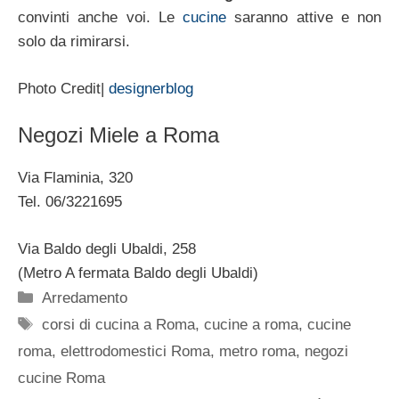
convinti anche voi. Le
cucine
saranno attive e non
solo da rimirarsi.
Photo Credit|
designerblog
Negozi Miele a Roma
Via Flaminia, 320
Tel. 06/3221695
Via Baldo degli Ubaldi, 258
(Metro A fermata Baldo degli Ubaldi)
Categorie
Arredamento
Tag
corsi di cucina a Roma
,
cucine a roma
,
cucine
roma
,
elettrodomestici Roma
,
metro roma
,
negozi
cucine Roma