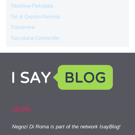
Tiburtina-Pietralata
Tor di Quinto-Flaminia
Trastevere
Tuscolana-Centocelle
LEGAL
Negozi Di Roma is part of the network IsayBlog!