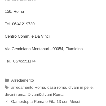
156, Roma
Tel. 06/41219739
Centro Comm.le Da Vinci
Via Geminiano Montanari –00054, Fiumicino
Tel. 06/45551174
Categorie
Arredamento
Tag
arredamento Roma
,
casa roma
,
divani in pelle
,
divani roma
,
Divani&divani Roma
Gamestop a Roma e Fifa 13 con Messi