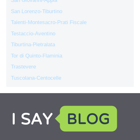
San Giovanni-Appia
San Lorenzo-Tiburtino
Talenti-Montesacro-Prati Fiscale
Testaccio-Aventino
Tiburtina-Pietralata
Tor di Quinto-Flaminia
Trastevere
Tuscolana-Centocelle