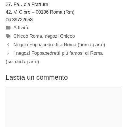
27. Fa…cia Frattura
42, V. Cipro – 00136 Roma (Rm)
06 39722653
Categorie
Attività
Tag
Chicco Roma
,
negozi Chicco
Negozi Foppapedretti a Roma (prima parte)
I negozi Foppapedretti più famosi di Roma
(seconda parte)
Lascia un commento
Commento