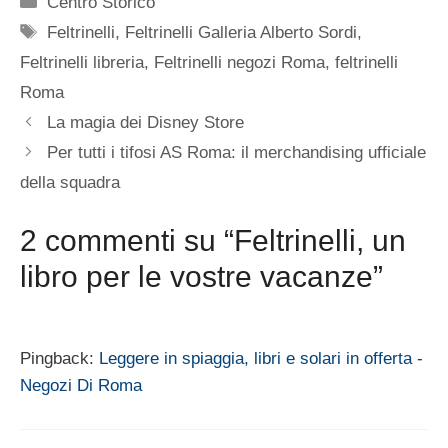
Centro Storico
Tag
Feltrinelli
,
Feltrinelli Galleria Alberto Sordi
,
Feltrinelli libreria
,
Feltrinelli negozi Roma
,
feltrinelli
Roma
La magia dei Disney Store
Per tutti i tifosi AS Roma: il merchandising ufficiale
della squadra
2 commenti su “Feltrinelli, un
libro per le vostre vacanze”
Pingback:
Leggere in spiaggia, libri e solari in offerta -
Negozi Di Roma