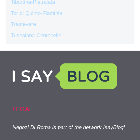
Tiburtina-Pietralata
Tor di Quinto-Flaminia
Trastevere
Tuscolana-Centocelle
LEGAL
Negozi Di Roma is part of the network IsayBlog!