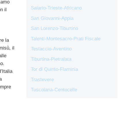
ciamo
Salario-Trieste-Africano
n il
San Giovanni-Appia
San Lorenzo-Tiburtino
Talenti-Montesacro-Prati Fiscale
re la
misù, il
Testaccio-Aventino
lle
Tiburtina-Pietralata
no.
Tor di Quinto-Flaminia
Italia
a
Trastevere
sempre
Tuscolana-Centocelle