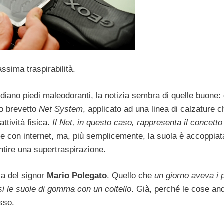
ssima traspirabilità.
diano piedi maleodoranti, la notizia sembra di quelle buone:
vo brevetto
Net System
, applicato ad una linea di calzature c
ttività fisica.
Il Net, in questo caso, rappresenta il concetto
ere con internet, ma, più semplicemente, la suola è accoppiat
tire una supertraspirazione.
sa del signor
Mario Polegato
. Quello che
un giorno aveva i p
rsi le suole di gomma con un coltello
. Già, perché le cose an
sso.