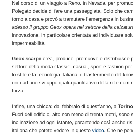
Nel corso di un viaggio a Reno, in Nevada, per promuove
Polegato decide di fare una passeggiata. Solo che camm
tornò a casa e provò a tramutare l’emergenza in busin
adesso il gruppo Geox opera nel settore della calzatura
innovazione, in particolare orientata ad individuare solu
impermeabilità.
Geox scarpe
crea, produce, promuove e distribuisce pro
settore della moda classic, casual, sport e fashion pe
lo stile e la tecnologia italiana, il trasferimento del 
uniti ad uno sviluppo quali-quantitativo della rete comme
forza.
Infine, una chicca: dal febbraio di quest’anno, a
Torino
Fuori dell’edificio, alto non meno di trenta metri, sono 
inclinazione ad ogni istante, garantendo così anche ris
italiana che potete vedere in questo
video
. Che ne pen