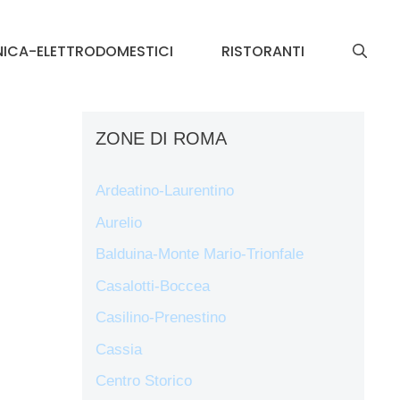
NICA-ELETTRODOMESTICI
RISTORANTI
a
ZONE DI ROMA
Ardeatino-Laurentino
Aurelio
Balduina-Monte Mario-Trionfale
Casalotti-Boccea
Casilino-Prenestino
Cassia
Centro Storico