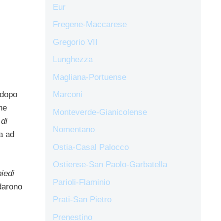
Eur
Fregene-Maccarese
Gregorio VII
Lunghezza
Magliana-Portuense
 dopo
Marconi
he
Monteverde-Gianicolense
 di
Nomentano
a ad
Ostia-Casal Palocco
Ostiense-San Paolo-Garbatella
iedi
Parioli-Flaminio
darono
Prati-San Pietro
Prenestino