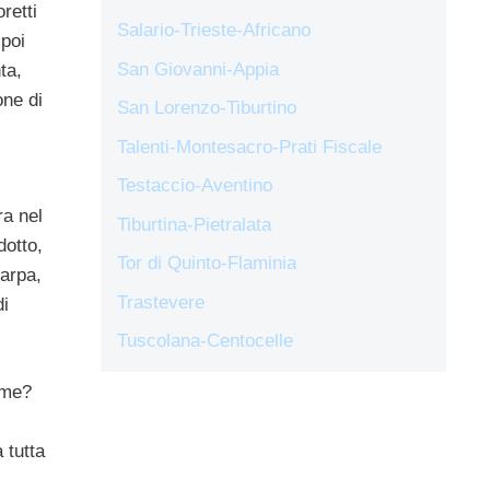
retti
Salario-Trieste-Africano
 poi
San Giovanni-Appia
ta,
one di
San Lorenzo-Tiburtino
Talenti-Montesacro-Prati Fiscale
Testaccio-Aventino
ra nel
Tiburtina-Pietralata
dotto,
Tor di Quinto-Flaminia
carpa,
Trastevere
di
Tuscolana-Centocelle
ome?
 tutta