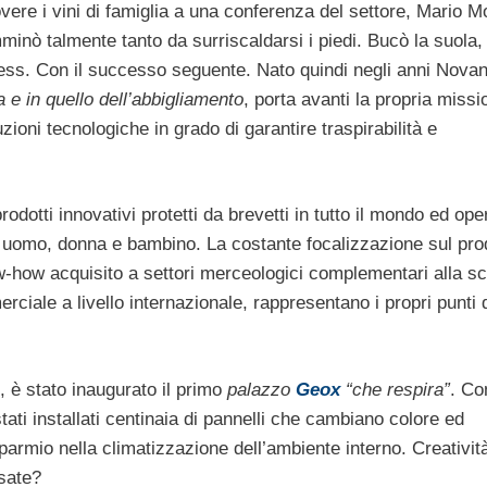
re i vini di famiglia a una conferenza del settore, Mario Mo
inò talmente tanto da surriscaldarsi i piedi. Bucò la suola,
ess. Con il successo seguente. Nato quindi negli anni Novan
 e in quello dell’abbigliamento
, porta avanti la propria missi
zioni tecnologiche in grado di garantire traspirabilità e
dotti innovativi protetti da brevetti in tutto il mondo ed ope
r uomo, donna e bambino. La costante focalizzazione sul pro
know-how acquisito a settori merceologici complementari alla s
rciale a livello internazionale, rappresentano i propri punti 
, è stato inaugurato il primo
palazzo
Geox
“che respira”
. C
stati installati centinaia di pannelli che cambiano colore ed
parmio nella climatizzazione dell’ambiente interno. Creatività
sate?