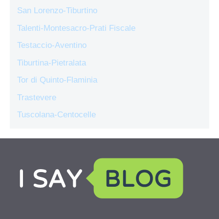
San Lorenzo-Tiburtino
Talenti-Montesacro-Prati Fiscale
Testaccio-Aventino
Tiburtina-Pietralata
Tor di Quinto-Flaminia
Trastevere
Tuscolana-Centocelle