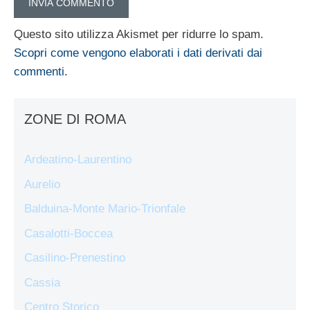
Questo sito utilizza Akismet per ridurre lo spam.
Scopri come vengono elaborati i dati derivati dai
commenti
.
ZONE DI ROMA
Ardeatino-Laurentino
Aurelio
Balduina-Monte Mario-Trionfale
Casalotti-Boccea
Casilino-Prenestino
Cassia
Centro Storico