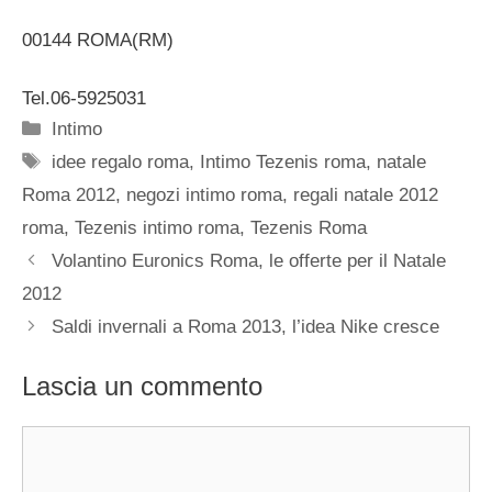
00144 ROMA(RM)
Tel.06-5925031
Categorie
Intimo
Tag
idee regalo roma
,
Intimo Tezenis roma
,
natale
Roma 2012
,
negozi intimo roma
,
regali natale 2012
roma
,
Tezenis intimo roma
,
Tezenis Roma
Volantino Euronics Roma, le offerte per il Natale
2012
Saldi invernali a Roma 2013, l’idea Nike cresce
Lascia un commento
Commento