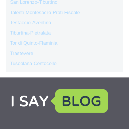
San Lorenzo-Tiburtino
Talenti-Montesacro-Prati Fiscale
Testaccio-Aventino
Tiburtina-Pietralata
Tor di Quinto-Flaminia
Trastevere
Tuscolana-Centocelle