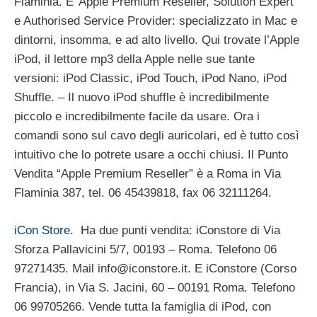
Flaminia. E’ Apple Premium Reseller, Solution Expert
e Authorised Service Provider: specializzato in Mac e
dintorni, insomma, e ad alto livello. Qui trovate l’Apple
iPod, il lettore mp3 della Apple nelle sue tante
versioni: iPod Classic, iPod Touch, iPod Nano, iPod
Shuffle. – Il nuovo iPod shuffle è incredibilmente
piccolo e incredibilmente facile da usare. Ora i
comandi sono sul cavo degli auricolari, ed è tutto così
intuitivo che lo potrete usare a occhi chiusi. Il Punto
Vendita “Apple Premium Reseller” è a Roma in Via
Flaminia 387, tel. 06 45439818, fax 06 32111264.
iCon Store
. Ha due punti vendita: iConstore di Via
Sforza Pallavicini 5/7, 00193 – Roma. Telefono 06
97271435. Mail
info@iconstore.it
. E iConstore (Corso
Francia), in Via S. Jacini, 60 – 00191 Roma. Telefono
06 99705266. Vende tutta la famiglia di iPod, con