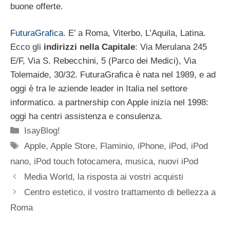
buone offerte.
FuturaGrafica
. E’ a Roma, Viterbo, L’Aquila, Latina.
Ecco gli
indirizzi nella Capitale
: Via Merulana 245
E/F, Via S. Rebecchini, 5 (Parco dei Medici), Via
Tolemaide, 30/32. FuturaGrafica è nata nel 1989, e ad
oggi è tra le aziende leader in Italia nel settore
informatico. a partnership con Apple inizia nel 1998:
oggi ha centri assistenza e consulenza.
Categorie
IsayBlog!
Tag
Apple
,
Apple Store
,
Flaminio
,
iPhone
,
iPod
,
iPod
nano
,
iPod touch fotocamera
,
musica
,
nuovi iPod
Media World, la risposta ai vostri acquisti
Centro estetico, il vostro trattamento di bellezza a
Roma