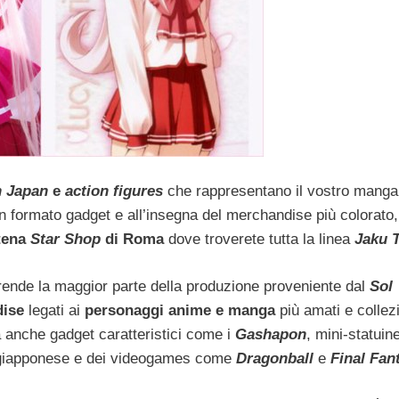
n Japan
e
action figures
che rappresentano il vostro manga
in formato gadget e all’insegna del merchandise più colorato,
atena
Star Shop
di Roma
dove troverete tutta la linea
Jaku 
nde la maggior parte della produzione proveniente dal
Sol
dise
legati ai
personaggi anime e manga
più amati e collez
 anche gadget caratteristici come i
Gashapon
, mini-statuine
ne giapponese e dei videogames come
Dragonball
e
Final Fan