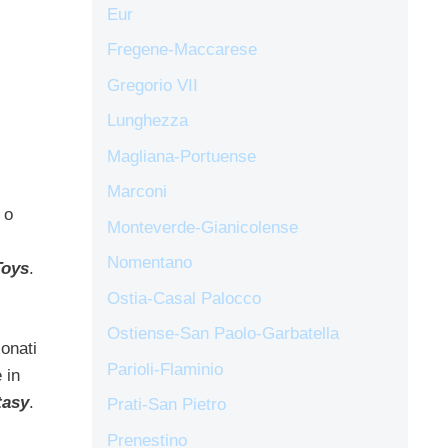
Eur
Fregene-Maccarese
Gregorio VII
Lunghezza
Magliana-Portuense
Marconi
 o
Monteverde-Gianicolense
Nomentano
Toys
.
Ostia-Casal Palocco
Ostiense-San Paolo-Garbatella
ionati
Parioli-Flaminio
 in
tasy
.
Prati-San Pietro
Prenestino