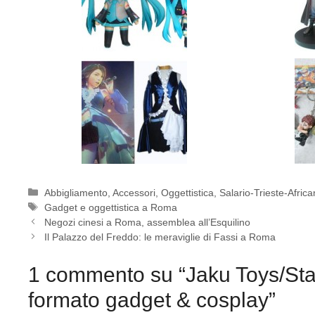
Categorie
Abbigliamento
,
Accessori
,
Oggettistica
,
Salario-Trieste-Afric
Tag
Gadget e oggettistica a Roma
Negozi cinesi a Roma, assemblea all’Esquilino
Il Palazzo del Freddo: le meraviglie di Fassi a Roma
1 commento su “Jaku Toys/Sta
formato gadget & cosplay”