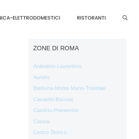
NICA-ELETTRODOMESTICI
RISTORANTI
ZONE DI ROMA
Ardeatino-Laurentino
Aurelio
Balduina-Monte Mario-Trionfale
Casalotti-Boccea
Casilino-Prenestino
Cassia
Centro Storico