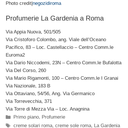
Photo credit|
negozidiroma
Profumerie La Gardenia a Roma
Via Appia Nuova, 501/505
Via Cristoforo Colombo, ang. Viale dell’Oceano
Pacifico, 83 – Loc. Castellaccio – Centro Comm.le
Euroma2
Via Dario Niccodemi, 23N – Centro Comm.le Bufalotta
Via Del Corso, 260
Via Mario Rigamonti, 100 – Centro Comm.le I Granai
Via Nazionale, 183 B
Via Ottaviano, 54/56, Ang. Via Germanico
Via Torrevecchia, 371
Via Torre di Mezza Via – Loc. Anagnina
Categorie
Primo piano
,
Profumerie
Tag
creme solari roma
,
creme sole roma
,
La Gardenia