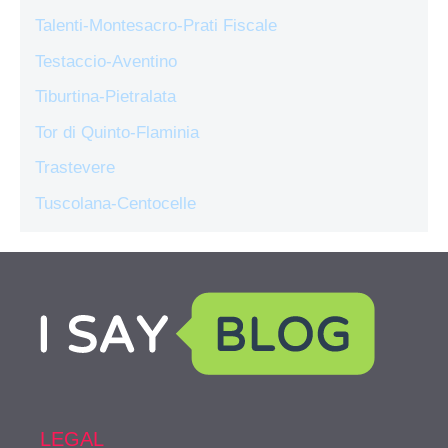
Talenti-Montesacro-Prati Fiscale
Testaccio-Aventino
Tiburtina-Pietralata
Tor di Quinto-Flaminia
Trastevere
Tuscolana-Centocelle
LEGAL