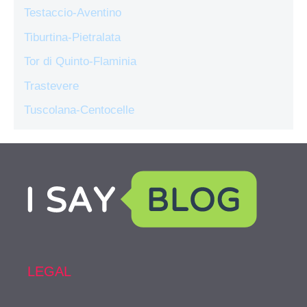
Testaccio-Aventino
Tiburtina-Pietralata
Tor di Quinto-Flaminia
Trastevere
Tuscolana-Centocelle
LEGAL