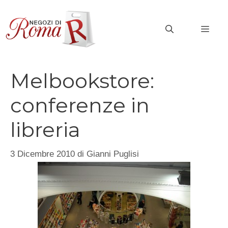
Vai
al
MEN
contenuto
Melbookstore:
conferenze in
libreria
3 Dicembre 2010
di
Gianni Puglisi