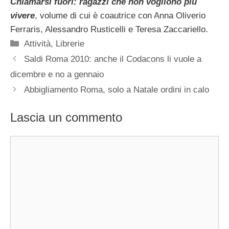
Chiamarsi fuori: ragazzi che non vogliono più
vivere
, volume di cui è coautrice con Anna Oliverio
Ferraris, Alessandro Rusticelli e Teresa Zaccariello.
Categorie
Attività
,
Librerie
Saldi Roma 2010: anche il Codacons li vuole a
dicembre e no a gennaio
Abbigliamento Roma, solo a Natale ordini in calo
Lascia un commento
Commento