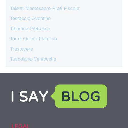
Talenti-Montesacro-Prati Fiscale
Testaccio-Aventino
Tiburtina-Pietralata
Tor di Quinto-Flaminia
Trastevere
Tuscolana-Centocelle
LEGAL