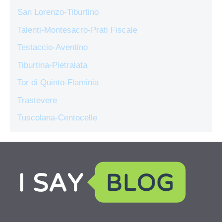
San Lorenzo-Tiburtino
Talenti-Montesacro-Prati Fiscale
Testaccio-Aventino
Tiburtina-Pietralata
Tor di Quinto-Flaminia
Trastevere
Tuscolana-Centocelle