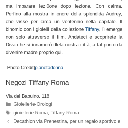
ma imparare lezi0one dopo lezione. Con calma.
Perfino alla mostra in onore della splendida Audrey,
che visse per circa un ventennio nella capitale. Il
binomio con i gioielli della collezione
Tiffany
, lì emerge
non solo attraverso il film. Andateci e scoprirete la
Diva che si innamorò dlela nostra città, a tal punto da
divenire madre proprio qui.
Photo Credit|
pianetadonna
Negozi Tiffany Roma
Via del Babuino, 118
Categorie
Gioiellerie-Orologi
Tag
gioiellerie Roma
,
Tiffany Roma
Decathlon via Prenestina, per un regalo sportivo e