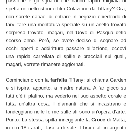
passione e gli sguardi che hanno rapito migliaia di
spettatori nello storico film Colazione da Tiffany? Ora,
non sarete capaci di entrare in negozio chiedendo di
farvi fare una montatura speciale su un anello trovato
sorpresa trovato, magari, nell’Uovo di Pasqua dello
scorso anno. Però, se avete deciso di sognare ad
occhi aperti o addirittura passare all’azione, eccovi
una rapida carrellata di spille e bracciali sui quali,
magari, vorrete rimanere aggiornati.
Cominciamo con la
farfalla
Tiffany: si chiama Garden
e si ispira, appunto, a madre natura. A far gioco su
tutti c’è il platino, ma vederlo nel suo aspetto corale è
tutta un’altra cosa. I diamanti che si incastrano e
tondeggiano nelle forme sulle ali sono un’opera d’arte.
Punto. La stessa spilla inneggiante la
Croce
di Malta,
in oro 18 carati, lascia di sale. I bracciali in argento