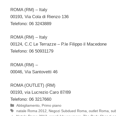
ROMA (RM) – Italy
00193, Via Cola di Rienzo 136
Telefono: 06 3243889
ROMA (RM) – Italy
00124, C.C Le Terrazze – P.le Filippo il Macedone
Telefono: 06 50931179
ROMA (RM) –
00046, Via Santovetti 46
ROMA (OUTLET) (RM)
00193, via Lucrezio Caro 87/89
Telefono: 06 3217660
Categorie
Abbigliamento
,
Primo piano
Tag
natale Roma 2012
,
Negozi Subdued Roma
,
outlet Roma
,
su