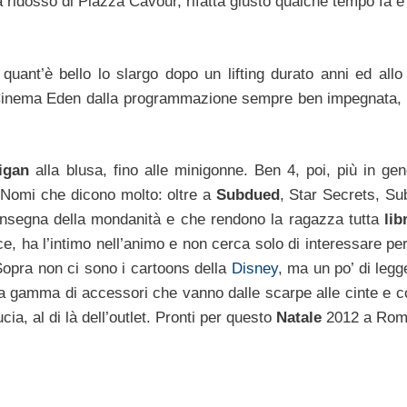
a ridosso di Piazza Cavour, rifatta giusto qualche tempo fa 
e quant’è bello lo slargo dopo un lifting durato anni ed allo
l Cinema Eden dalla programmazione sempre ben impegnata, 
igan
alla blusa, fino alle minigonne. Ben 4, poi, più in gen
. Nomi che dicono molto: oltre a
Subdued
, Star Secrets, Su
l’insegna della mondanità e che rendono la ragazza tutta
lib
, ha l’intimo nell’animo e non cerca solo di interessare per
 Sopra non ci sono i cartoons della
Disney
, ma un po’ di legg
 gamma di accessori che vanno dalle scarpe alle cinte e co
ucia, al di là dell’outlet. Pronti per questo
Natale
2012 a Ro