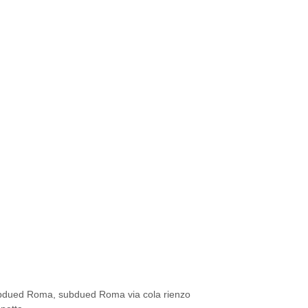
bdued Roma
,
subdued Roma via cola rienzo