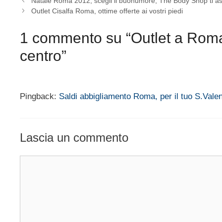
Natale Roma 2012, scegli il buonumore, The Body Shop ti as
Outlet Cisalfa Roma, ottime offerte ai vostri piedi
1 commento su “Outlet a Roma
centro”
Pingback:
Saldi abbigliamento Roma, per il tuo S.Val
Lascia un commento
Commento