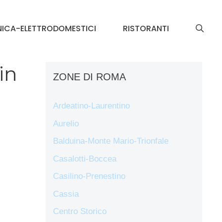
NICA-ELETTRODOMESTICI
RISTORANTI
in
ZONE DI ROMA
Ardeatino-Laurentino
Aurelio
Balduina-Monte Mario-Trionfale
Casalotti-Boccea
Casilino-Prenestino
Cassia
Centro Storico