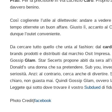
Prati
. Per la precisione in Via Lucrezio
Caro
. Proprio 
davvero benino.
Così coglierete l’utile al dilettevole: andare a veder
tempo otterrete un buon affare. Giusto lì, accanto a
dunque l’outet conveniente.
Da cercare tutto quello che unta al fashion: dal
card
brands prodotti e distribuiti dal marchio Osit Impresa
Gossip
Glam
. Star Secerts propone abiti da sera al
Donald’s una donna che sa pretendere. Sub you, invece
seriosità. Anzi: al contrario, cerca anche di divertire.
chiaro, non guasta mai. Quindi Gossip Glam, ovvero la
Leggete qui sotto dove trovare il vostro
Subdued
di fid
Photo Credit|
facebook