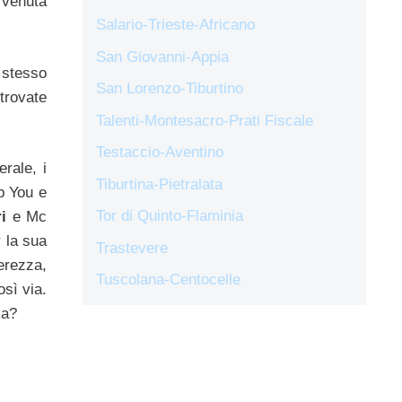
e venuta
Salario-Trieste-Africano
San Giovanni-Appia
 stesso
San Lorenzo-Tiburtino
trovate
Talenti-Montesacro-Prati Fiscale
Testaccio-Aventino
erale, i
Tiburtina-Pietralata
b You e
Tor di Quinto-Flaminia
ri
e Mc
 la sua
Trastevere
erezza,
Tuscolana-Centocelle
sì via.
ma?