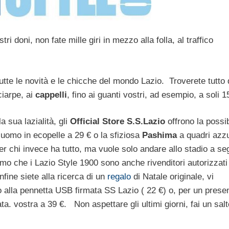
ri doni, non fate mille giri in mezzo alla folla, al traffico
utte le novità e le chicche del mondo Lazio. Troverete tutto 
ciarpe, ai
cappelli
, fino ai guanti vostri, ad esempio, a soli 1
 sua lazialità, gli
Official Store S.S.Lazio
offrono la possibi
 uomo in ecopelle a 29 € o la sfiziosa
Pashima
a quadri azzu
er chi invece ha tutto, ma vuole solo andare allo stadio a seg
amo che i Lazio Style 1900 sono anche rivenditori autorizzati
nfine siete alla ricerca di un
regalo
di Natale originale, vi
o alla pennetta USB firmata SS Lazio ( 22 €) o, per un prese
ata. vostra a 39 €. Non aspettare gli ultimi giorni, fai un salt