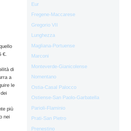
Eur
Fregene-Maccarese
Gregorio VII
Lunghezza
Magliana-Portuense
quello
5 €.
Marconi
Monteverde-Gianicolense
lità di
Nomentano
rra a
uire le
Ostia-Casal Palocco
 dei
Ostiense-San Paolo-Garbatella
Parioli-Flaminio
nte più
o nei
Prati-San Pietro
Prenestino