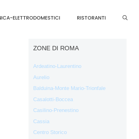
NICA-ELETTRODOMESTICI
RISTORANTI
ZONE DI ROMA
Ardeatino-Laurentino
Aurelio
Balduina-Monte Mario-Trionfale
Casalotti-Boccea
Casilino-Prenestino
Cassia
Centro Storico