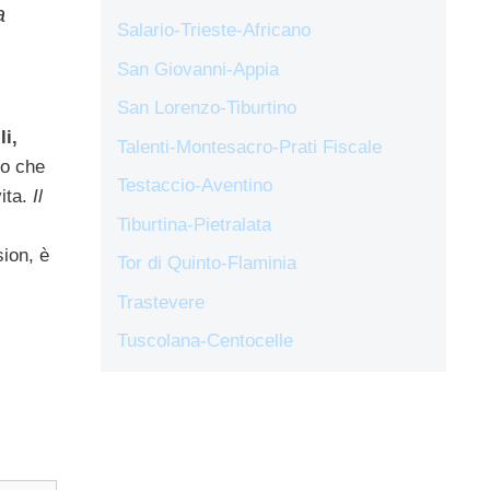
a
Salario-Trieste-Africano
San Giovanni-Appia
San Lorenzo-Tiburtino
li,
Talenti-Montesacro-Prati Fiscale
ro che
Testaccio-Aventino
vita.
Il
Tiburtina-Pietralata
ion, è
Tor di Quinto-Flaminia
Trastevere
Tuscolana-Centocelle