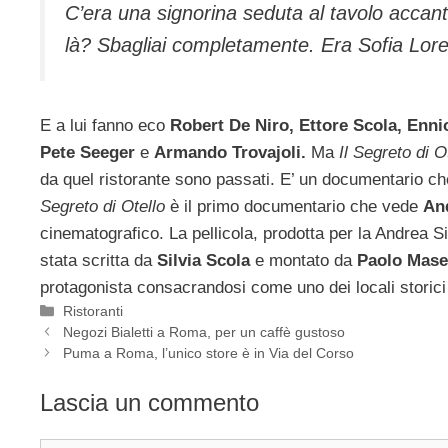
C’era una signorina seduta al tavolo accant
là? Sbagliai completamente. Era Sofia Lor
E a lui fanno eco
Robert De Niro, Ettore Scola, Enni
Pete Seeger
e
Armando Trovajoli.
Ma
Il Segreto di O
da quel ristorante sono passati. E’ un documentario che
Segreto di Otello
è il primo documentario che vede
And
cinematografico. La pellicola, prodotta per la Andrea 
stata scritta da
Silvia Scola
e montato da
Paolo Masel
protagonista consacrandosi come uno dei locali storic
Categorie
Ristoranti
Negozi Bialetti a Roma, per un caffè gustoso
Puma a Roma, l’unico store è in Via del Corso
Lascia un commento