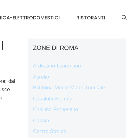
NICA-ELETTRODOMESTICI
RISTORANTI
l
ZONE DI ROMA
Ardeatino-Laurentino
Aurelio
re: dal
Balduina-Monte Mario-Trionfale
pisce
i
Casalotti-Boccea
Casilino-Prenestino
Cassia
Centro Storico