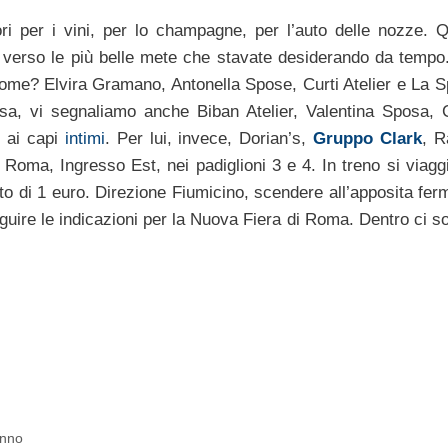
tori per i vini, per lo champagne, per l’auto delle nozze. Qu
no verso le più belle mete che stavate desiderando da tempo.
e nome? Elvira Gramano, Antonella Spose, Curti Atelier e La 
sa, vi segnaliamo anche Biban Atelier, Valentina Sposa, C
o ai capi
intimi
. Per lui, invece, Dorian’s,
Gruppo Clark
, R
Roma, Ingresso Est, nei padiglioni 3 e 4. In treno si viaggi
sto di 1 euro. Direzione Fiumicino, scendere all’apposita fer
eguire le indicazioni per la Nuova Fiera di Roma. Dentro ci s
anno