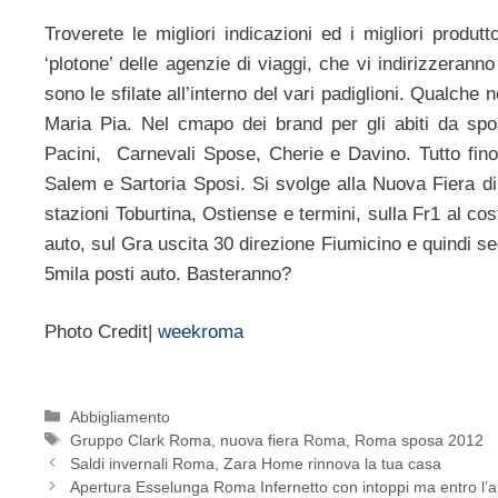
Troverete le migliori indicazioni ed i migliori produt
‘plotone’ delle agenzie di viaggi, che vi indirizzeran
sono le sfilate all’interno del vari padiglioni. Qualch
Maria Pia. Nel cmapo dei brand per gli abiti da spo
Pacini, Carnevali Spose, Cherie e Davino. Tutto fin
Salem e Sartoria Sposi. Si svolge alla Nuova Fiera di 
stazioni Toburtina, Ostiense e termini, sulla Fr1 al co
auto, sul Gra uscita 30 direzione Fiumicino e quindi s
5mila posti auto. Basteranno?
Photo Credit|
weekroma
Categorie
Abbigliamento
Tag
Gruppo Clark Roma
,
nuova fiera Roma
,
Roma sposa 2012
Saldi invernali Roma, Zara Home rinnova la tua casa
Apertura Esselunga Roma Infernetto con intoppi ma entro l’