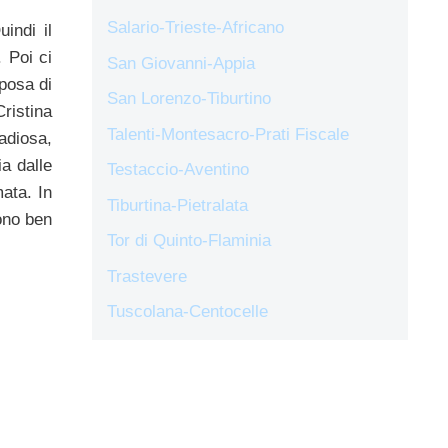
Salario-Trieste-Africano
indi il
 Poi ci
San Giovanni-Appia
Sposa di
San Lorenzo-Tiburtino
ristina
Talenti-Montesacro-Prati Fiscale
adiosa,
a dalle
Testaccio-Aventino
mata. In
Tiburtina-Pietralata
ono ben
Tor di Quinto-Flaminia
Trastevere
Tuscolana-Centocelle