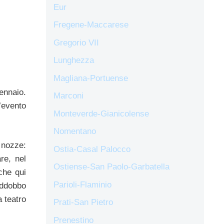
Eur
Fregene-Maccarese
Gregorio VII
Lunghezza
Magliana-Portuense
nnaio.
Marconi
’evento
Monteverde-Gianicolense
Nomentano
 nozze:
Ostia-Casal Palocco
re, nel
Ostiense-San Paolo-Garbatella
che qui
Parioli-Flaminio
’addobbo
a teatro
Prati-San Pietro
Prenestino