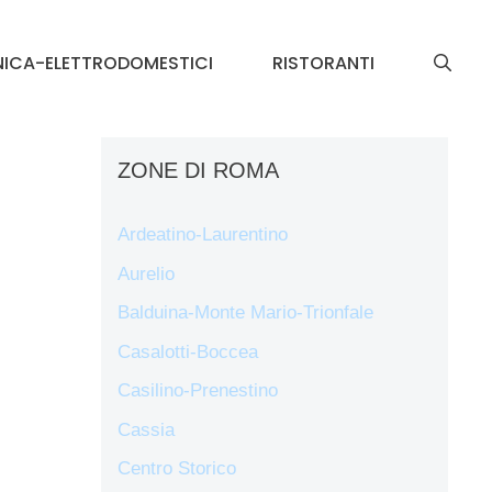
NICA-ELETTRODOMESTICI
RISTORANTI
ZONE DI ROMA
Ardeatino-Laurentino
Aurelio
Balduina-Monte Mario-Trionfale
Casalotti-Boccea
Casilino-Prenestino
Cassia
Centro Storico