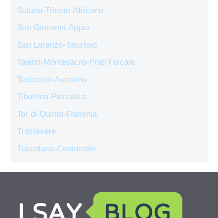
Salario-Trieste-Africano
San Giovanni-Appia
San Lorenzo-Tiburtino
Talenti-Montesacro-Prati Fiscale
Testaccio-Aventino
Tiburtina-Pietralata
Tor di Quinto-Flaminia
Trastevere
Tuscolana-Centocelle