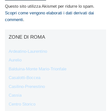
Questo sito utilizza Akismet per ridurre lo spam.
Scopri come vengono elaborati i dati derivati dai
commenti
.
ZONE DI ROMA
Ardeatino-Laurentino
Aurelio
Balduina-Monte Mario-Trionfale
Casalotti-Boccea
Casilino-Prenestino
Cassia
Centro Storico