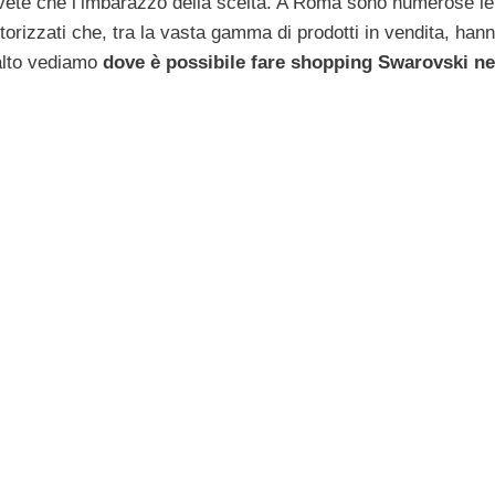
vete che l’imbarazzo della scelta. A Roma sono numerose le
orizzati che, tra la vasta gamma di prodotti in vendita, han
salto vediamo
dove è possibile fare shopping Swarovski ne