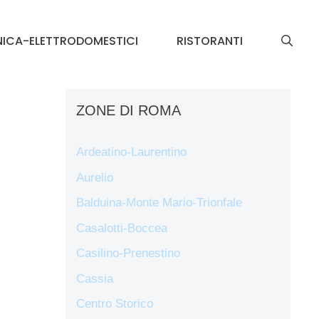
NICA-ELETTRODOMESTICI
RISTORANTI
ZONE DI ROMA
Ardeatino-Laurentino
Aurelio
Balduina-Monte Mario-Trionfale
Casalotti-Boccea
Casilino-Prenestino
Cassia
Centro Storico