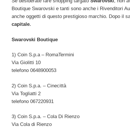
Se desiderate fare shopping targato
Swarovski
, non a
Boutique Swarovski e tanti sono anche i Rivenditori Aut
anche oggetti di questo prestigioso marchio. Dopo il 
capitale.
Swarovski Boutique
1) Coin S.p.a – RomaTermini
Via Giolitti 10
telefono 0648900053
2) Coin S.p.a. – Cinecittà
Via Togliatti 2
telefono 067220931
3) Coin S.p.a. – Cola Di Rienzo
Via Cola di Rienzo