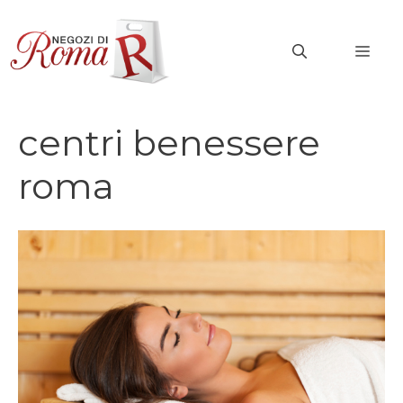
Vai
al
MEN
contenuto
centri benessere
roma