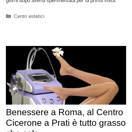
giorni dopo averla sperimentata per la prima volta.
Categorie
Centri estetici
Benessere a Roma, al Centro
Cicerone a Prati è tutto grasso