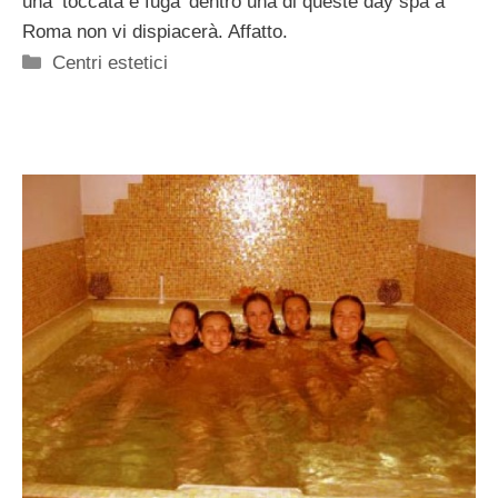
una ‘toccata e fuga’ dentro una di queste day spa a
Roma non vi dispiacerà. Affatto.
Categorie
Centri estetici