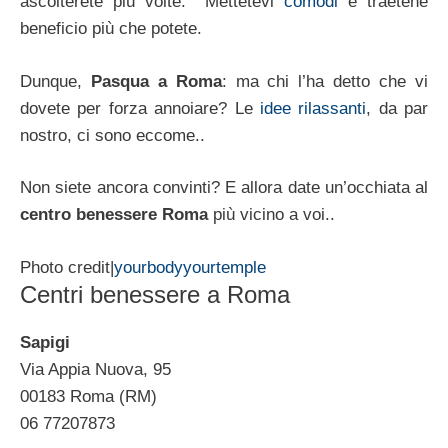
ascolterete più volte. Mettetevi
comodi
e traetene
beneficio più che potete.
Dunque,
Pasqua a Roma
: ma chi l’ha detto che vi
dovete per forza annoiare? Le
idee rilassanti
, da par
nostro, ci sono eccome..
Non siete ancora convinti? E allora date un’occhiata al
centro benessere Roma
più vicino a voi..
Photo credit|
yourbodyyourtemple
Centri benessere a Roma
Sapigi
Via Appia Nuova, 95
00183 Roma (RM)
06 77207873