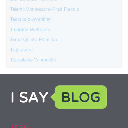
Talenti-Montesacro-Prati Fiscale
Testaccio-Aventino
Tiburtina-Pietralata
Tor di Quinto-Flaminia
Trastevere
Tuscolana-Centocelle
LEGAL