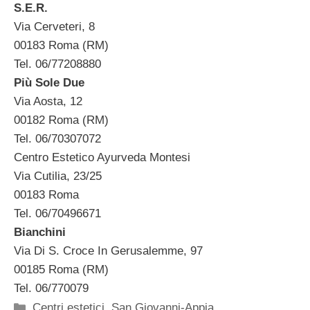
S.E.R.
Via Cerveteri, 8
00183 Roma (RM)
Tel. 06/77208880
Più Sole Due
Via Aosta, 12
00182 Roma (RM)
Tel. 06/70307072
Centro Estetico Ayurveda Montesi
Via Cutilia, 23/25
00183 Roma
Tel. 06/70496671
Bianchini
Via Di S. Croce In Gerusalemme, 97
00185 Roma (RM)
Tel. 06/770079
Categorie
Centri estetici
,
San Giovanni-Appia