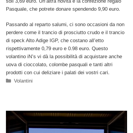
soli 3,69 euro. Un’altra novità è la confezione regalo
Pasquale, che potrete donare spendendo 9,90 euro.
Passando al reparto salumi, ci sono occasioni da non
perdere come il trancio di prosciutto crudo e il trancio
di speck Alto Adige IGP, che costano all’etto
rispettivamente 0,79 euro e 0.98 euro. Questo
volantino iN’s vi dà la possibilità di acquistare anche
uova di cioccolato, colombe pasquali e tanti altri
prodotti con cui deliziare i palati dei vostri cari.
Categorie
Volantini