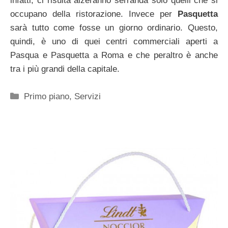
infatti, ci risulta alzeranno serranda solo quelli che si
occupano della ristorazione. Invece per
Pasquetta
sarà tutto come fosse un giorno ordinario. Questo,
quindi, è uno di quei centri commerciali aperti a
Pasqua e Pasquetta a Roma e che peraltro è anche
tra i più grandi della capitale.
Categorie
Primo piano
,
Servizi