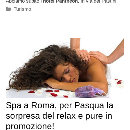
Abbiamo subito l’
hotel Pantheon
, in via dei Pastini.
Categorie
Turismo
Spa a Roma, per Pasqua la
sorpresa del relax e pure in
promozione!