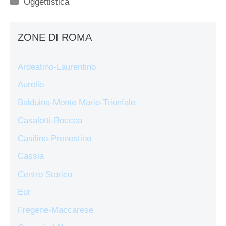
Categorie
Oggettistica
ZONE DI ROMA
Ardeatino-Laurentino
Aurelio
Balduina-Monte Mario-Trionfale
Casalotti-Boccea
Casilino-Prenestino
Cassia
Centro Storico
Eur
Fregene-Maccarese