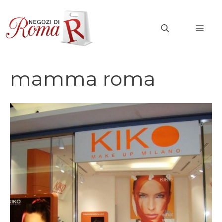
Vai
al
MEN
contenuto
mamma roma