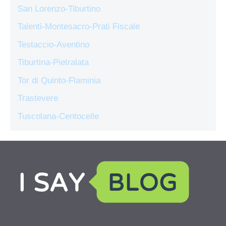
San Lorenzo-Tiburtino
Talenti-Montesacro-Prati Fiscale
Testaccio-Aventino
Tiburtina-Pietralata
Tor di Quinto-Flaminia
Trastevere
Tuscolana-Centocelle