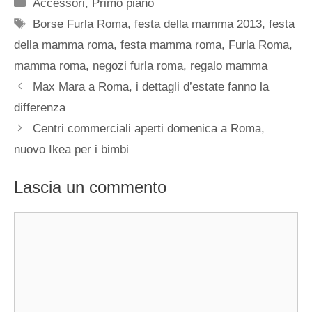
Categorie
Accessori
,
Primo piano
Tag
Borse Furla Roma
,
festa della mamma 2013
,
festa
della mamma roma
,
festa mamma roma
,
Furla Roma
,
mamma roma
,
negozi furla roma
,
regalo mamma
Max Mara a Roma, i dettagli d’estate fanno la
differenza
Centri commerciali aperti domenica a Roma,
nuovo Ikea per i bimbi
Lascia un commento
Commento