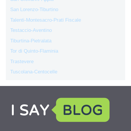
San Lorenzo-Tiburtino
Talenti-Montesacro-Prati Fiscale
Testaccio-Aventino
Tiburtina-Pietralata
Tor di Quinto-Flaminia
Trastevere
Tuscolana-Centocelle