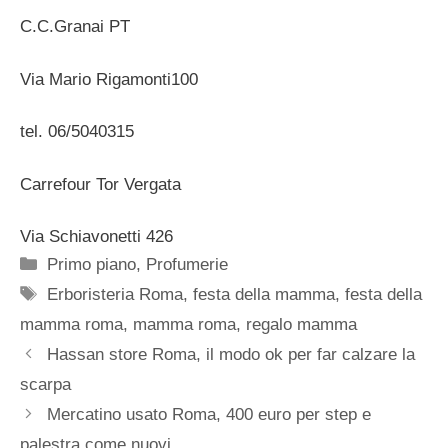
C.C.Granai PT
Via Mario Rigamonti100
tel. 06/5040315
Carrefour Tor Vergata
Via Schiavonetti 426
Categorie
Primo piano
,
Profumerie
Tag
Erboristeria Roma
,
festa della mamma
,
festa della
mamma roma
,
mamma roma
,
regalo mamma
Hassan store Roma, il modo ok per far calzare la
scarpa
Mercatino usato Roma, 400 euro per step e
palestra come nuovi