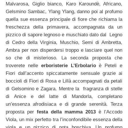
Malvarosa, Giglio bianco, Karo Karoundè, Africano,
Gelsmino Sambac, Ylang Ylang, danno poi al profumo
quella sue essenza principale di fiore che richiama la
freschezza della primavera, accompagnata da un
pizzico di sapore legnoso e muschiato dato dal Legno
di Cedro della Virginia, Muschio, Semi di Ambretta,
Ambra per non disperdersi troppo e lasciare quel non
so che di misterioso. La seconda proposta che
troverete nelle
erboristerie L’Erbolario
è Peteli e
Fiori dall’accento spiccatamente sensuale grazie ai
boccioli di Fiori di Rosa e Lillà accompagnati da petali
di Gelsomino e Zagara. Mentre la fragranza di stelle
di Anice e del latte di Mandorla, completano
un’essenza afrodisiaca e di grande serenità. Terza
proposta per
festa della mamma 2013
è l’Accodo
Viola, un mix perfetto tra l’inconfondibile essenza della
viola e un pizzico di nota boschiva. Un profumo