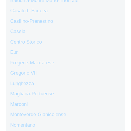
Balduina-Monte Mario-Trionfale
Casalotti-Boccea
Casilino-Prenestino
Cassia
Centro Storico
Eur
Fregene-Maccarese
Gregorio VII
Lunghezza
Magliana-Portuense
Marconi
Monteverde-Gianicolense
Nomentano