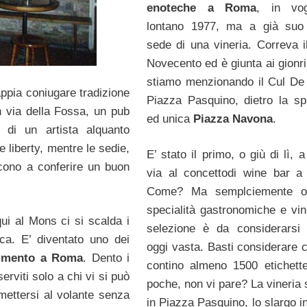
enoteche a Roma
, in vo
lontano 1977, ma a già suo
sede di una vineria. Correva i
Novecento ed è giunta ai gionri
stiamo menzionando il Cul De
appia coniugare tradizione
Piazza Pasquino, dietro la sp
n via della Fossa, un pub
ed unica
Piazza Navona
.
 di un artista alquanto
le liberty, mentre le sedie,
E’ stato il primo, o giù di lì, a
cono a conferire un buon
via al concettodi wine bar 
Come? Ma semplciemente of
specialità gastronomiche e vini
ui al Mons ci si scalda i
selezione è da considerarsi
ca. E’ diventato uno dei
oggi vasta. Basti considerare 
timento a Roma
. Dento i
contino almeno 1500 etichett
rviti solo a chi vi si può
poche, non vi pare? La vineria 
mettersi al volante senza
in Piazza Pasquino, lo slargo in