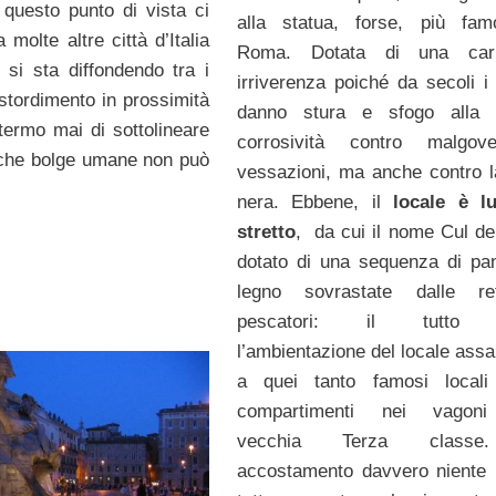
 questo punto di vista ci
alla statua, forse, più fam
molte altre città d’Italia
Roma. Dotata di una car
 si sta diffondendo tra i
irriverenza poiché da secoli i
 stordimento in prossimità
danno stura e sfogo alla p
termo mai di sottolineare
corrosività contro malgov
tiche bolge umane non può
vessazioni, ma anche contro l
nera. Ebbene, il
locale è l
stretto
, da cui il nome Cul de
dotato di una sequenza di pa
legno sovrastate dalle re
pescatori: il tutto 
l’ambientazione del locale assa
a quei tanto famosi locali 
compartimenti nei vagoni
vecchia Terza class
accostamento davvero niente