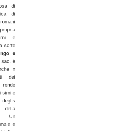
osa di
ica di
 romani
ropria
erni e
a sorte
ungo e
 sac, è
nche in
ti dei
rende
i simile
deglis
 della
e. Un
 male e