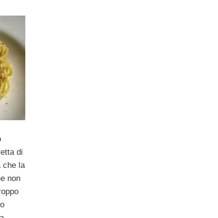
o
etta di
 che la
he non
roppo
ro
la