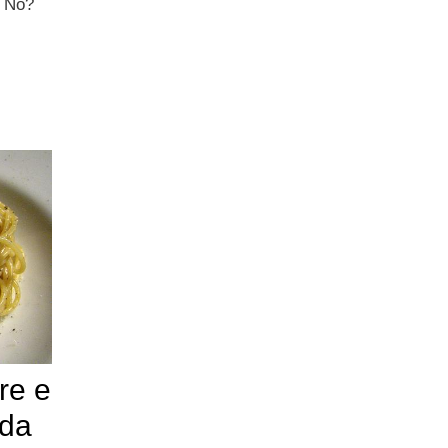
. No?
re e
 da