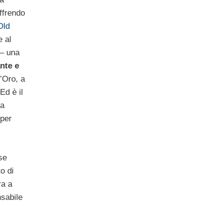
ffrendo
Old
 al
 – una
ante e
d’Oro, a
Ed è il
na
 per
se
o di
ra a
sabile