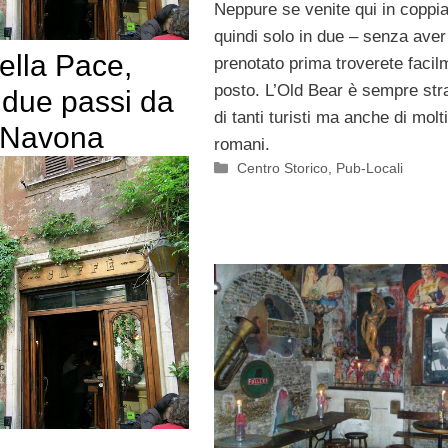
Neppure se venite qui in coppia
quindi solo in due – senza aver
ella Pace,
prenotato prima troverete facil
posto. L’Old Bear è sempre str
a due passi da
di tanti turisti ma anche di molt
 Navona
romani.
Categorie
Centro Storico
,
Pub-Locali