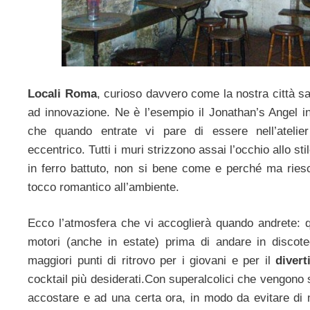
Locali Roma
, curioso davvero come la nostra città s
ad innovazione. Ne è l’esempio il Jonathan’s Angel i
che quando entrate vi pare di essere nell’atelier
eccentrico. Tutti i muri strizzono assai l’occhio allo sti
in ferro battuto, non si bene come e perché ma ries
tocco romantico all’ambiente.
Ecco l’atmosfera che vi accoglierà quando andrete: q
motori (anche in estate) prima di andare in discote
maggiori punti di ritrovo per i giovani e per il
diver
cocktail più desiderati.Con superalcolici che vengono se
accostare e ad una certa ora, in modo da evitare di 