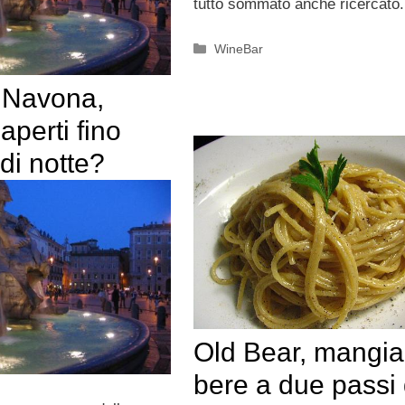
tutto sommato anche ricercato
Categorie
WineBar
 Navona,
aperti fino
 di notte?
Old Bear, mangia
bere a due passi