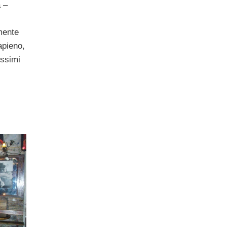
 –
mente
apieno,
issimi