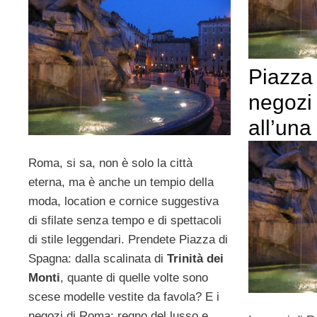
Piazza
negozi 
all’una
Roma, si sa, non è solo la città
eterna, ma è anche un tempio della
moda, location e cornice suggestiva
di sfilate senza tempo e di spettacoli
di stile leggendari. Prendete Piazza di
Spagna: dalla scalinata di
Trinità dei
Monti
, quante di quelle volte sono
scese modelle vestite da favola? E i
negozi di Roma: regno del lusso e