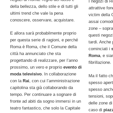
I negozi di 
della bellezza, dello stile e di tutti gli
attrattive fo
ultimi trend che vale la pena
victim della 
conoscere, osservare, acquistare.
assai comodo
zone – soprat
E allora sarà probabilmente proprio
questi negozi
per questa serie di ragioni, e perché
tardi. Anche
Roma è Roma, che il Comune della
cominciati i
città ha annunciato che sta
Roma
, e sia
progettando di realizzare, per l’anno
fibrillazione.
prossimo, un vero e proprio
evento di
moda televisivo
. In collaborazione
Ma il fatto c
con la
Rai
, con cui l’amministrazione
spesso aperti
capitolina sta già collaborando da
spesso anche
tempo. Per continuare a sognare di
tensioni, sopr
fronte ad abiti da sogno immersi in un
delle zone di
teatro fantastico, che solo la Capitale
caso di
piaz