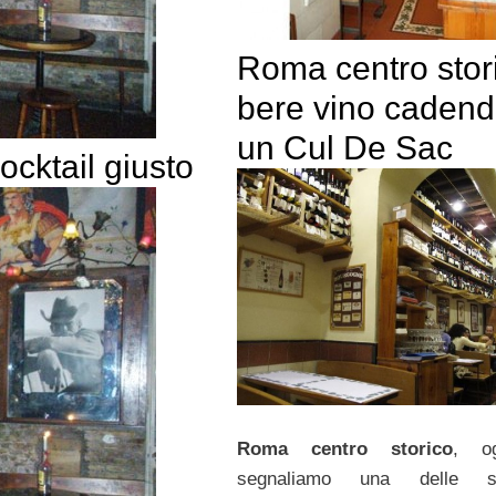
Roma centro stor
bere vino cadend
un Cul De Sac
ocktail giusto
Roma centro storico
, o
segnaliamo una delle st