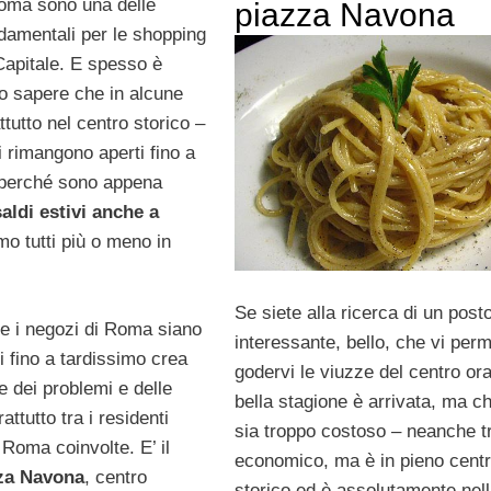
Roma sono una delle
piazza Navona
ndamentali per le shopping
Capitale. E spesso è
 sapere che in alcune
tutto nel centro storico –
 rimangono aperti fino a
 perché sono appena
saldi estivi anche a
mo tutti più o meno in
Se siete alla ricerca di un post
he i negozi di Roma siano
interessante, bello, che vi perm
 fino a tardissimo crea
godervi le viuzze del centro ora
 dei problemi e delle
bella stagione è arrivata, ma c
attutto tra i residenti
sia troppo costoso – neanche t
 Roma coinvolte. E’ il
economico, ma è in pieno cent
za Navona
, centro
storico ed è assolutamente nel