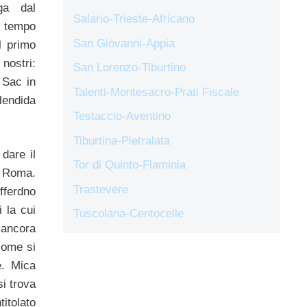
ga dal
Salario-Trieste-Africano
 tempo
San Giovanni-Appia
l primo
 nostri:
San Lorenzo-Tiburtino
 Sac in
Talenti-Montesacro-Prati Fiscale
lendida
Testaccio-Aventino
Tiburtina-Pietralata
 dare il
Tor di Quinto-Flaminia
a Roma.
Trastevere
ferdno
 la cui
Tuscolana-Centocelle
 ancora
come si
e. Mica
si trova
titolato