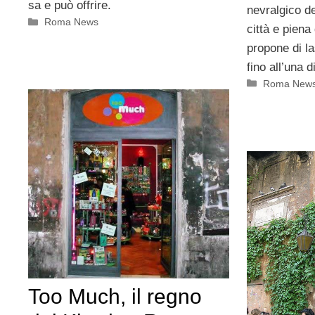
sa e può offrire.
nevralgico de
Categorie
Roma News
città e piena
propone di la
fino all’una d
Categorie
Roma New
Too Much, il regno