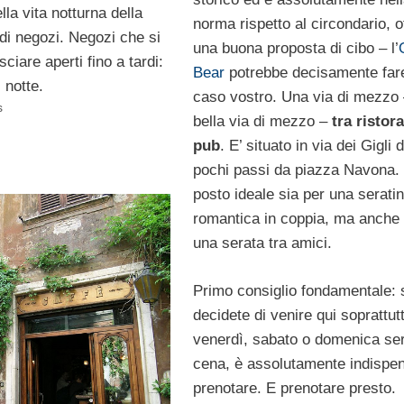
lla vita notturna della
norma rispetto al circondario, o
 di negozi. Negozi che si
una buona proposta di cibo – l’
sciare aperti fino a tardi:
Bear
potrebbe decisamente fare
i notte.
caso vostro. Una via di mezzo
s
bella via di mezzo –
tra ristor
pub
. E’ situato in via dei Gigli 
pochi passi da piazza Navona. 
posto ideale sia per una serati
romantica in coppia, ma anche
una serata tra amici.
Primo consiglio fondamentale: 
decidete di venire qui soprattutt
venerdì, sabato o domenica se
cena, è assolutamente indispen
prenotare. E prenotare presto.