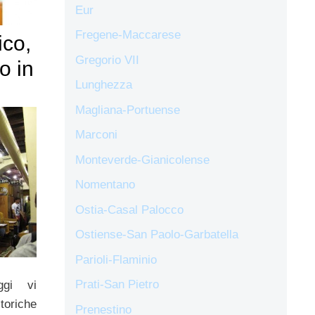
Eur
Fregene-Maccarese
ico,
Gregorio VII
o in
Lunghezza
Magliana-Portuense
Marconi
Monteverde-Gianicolense
Nomentano
Ostia-Casal Palocco
Ostiense-San Paolo-Garbatella
Parioli-Flaminio
Prati-San Pietro
ggi vi
oriche
Prenestino