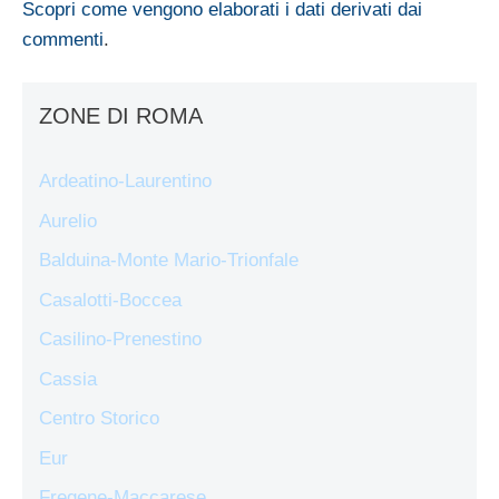
Scopri come vengono elaborati i dati derivati dai
commenti
.
ZONE DI ROMA
Ardeatino-Laurentino
Aurelio
Balduina-Monte Mario-Trionfale
Casalotti-Boccea
Casilino-Prenestino
Cassia
Centro Storico
Eur
Fregene-Maccarese