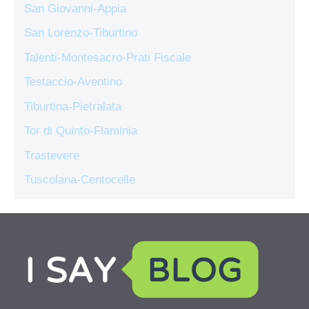
San Giovanni-Appia
San Lorenzo-Tiburtino
Talenti-Montesacro-Prati Fiscale
Testaccio-Aventino
Tiburtina-Pietralata
Tor di Quinto-Flaminia
Trastevere
Tuscolana-Centocelle