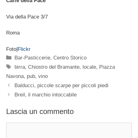
Caffè della Pace
Via della Pace 3/7
Roma
Foto|
Flickr
Categorie
Bar-Pasticcerie
,
Centro Storico
Tag
birra
,
Chiostro del Bramante
,
locale
,
Piazza
Navona
,
pub
,
vino
Balducci, piccole scarpe per piccoli piedi
Breil, il marchio intoccabile
Lascia un commento
Commento