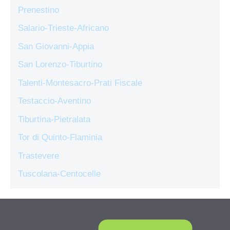
Prenestino
Salario-Trieste-Africano
San Giovanni-Appia
San Lorenzo-Tiburtino
Talenti-Montesacro-Prati Fiscale
Testaccio-Aventino
Tiburtina-Pietralata
Tor di Quinto-Flaminia
Trastevere
Tuscolana-Centocelle