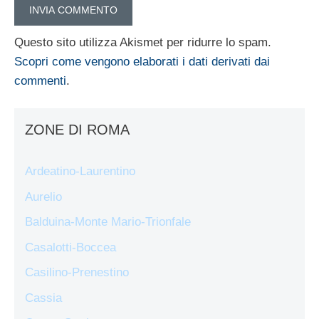
Questo sito utilizza Akismet per ridurre lo spam.
Scopri come vengono elaborati i dati derivati dai
commenti
.
ZONE DI ROMA
Ardeatino-Laurentino
Aurelio
Balduina-Monte Mario-Trionfale
Casalotti-Boccea
Casilino-Prenestino
Cassia