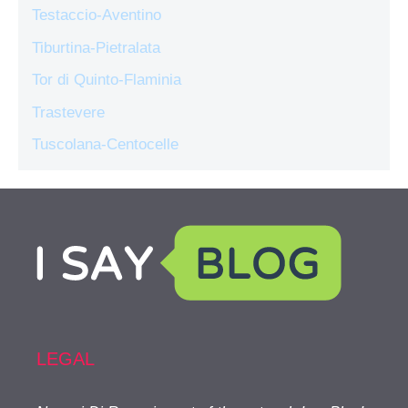
Testaccio-Aventino
Tiburtina-Pietralata
Tor di Quinto-Flaminia
Trastevere
Tuscolana-Centocelle
LEGAL