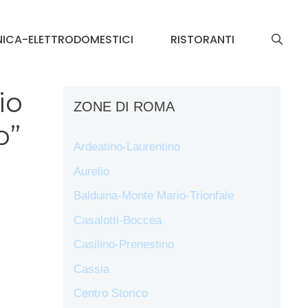
NICA-ELETTRODOMESTICI
RISTORANTI
io
ZONE DI ROMA
o”
Ardeatino-Laurentino
Aurelio
Balduina-Monte Mario-Trionfale
Casalotti-Boccea
Casilino-Prenestino
Cassia
Centro Storico