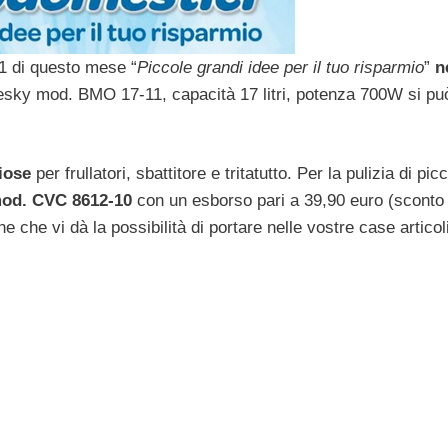
’11 di questo mese “
Piccole grandi idee per il tuo risparmio
”
n
uesky mod. BMO 17-11, capacità 17 litri, potenza 700W si pu
iose
per frullatori, sbattitore e tritatutto. Per la pulizia di picc
mod. CVC 8612-10
con un esborso pari a 39,90 euro (sconto 
 che vi dà la possibilità di portare nelle vostre case articol