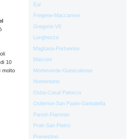
Eur
Fregene-Maccarese
el
Gregorio VII
ò
Lunghezza
Magliana-Portuense
oli
Marconi
di 10
Monteverde-Gianicolense
i molto
Nomentano
Ostia-Casal Palocco
Ostiense-San Paolo-Garbatella
Parioli-Flaminio
Prati-San Pietro
Prenestino