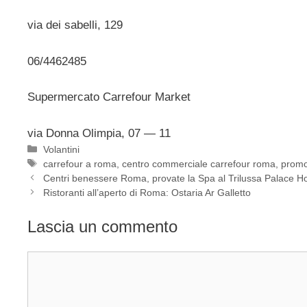
via dei sabelli, 129
06/4462485
Supermercato Carrefour Market
via Donna Olimpia, 07 — 11
Categorie
Volantini
Tag
carrefour a roma
,
centro commerciale carrefour roma
,
promo
Centri benessere Roma, provate la Spa al Trilussa Palace Ho
Ristoranti all’aperto di Roma: Ostaria Ar Galletto
Lascia un commento
Commento