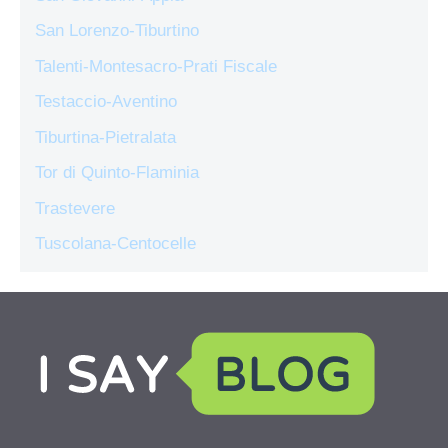
San Lorenzo-Tiburtino
Talenti-Montesacro-Prati Fiscale
Testaccio-Aventino
Tiburtina-Pietralata
Tor di Quinto-Flaminia
Trastevere
Tuscolana-Centocelle