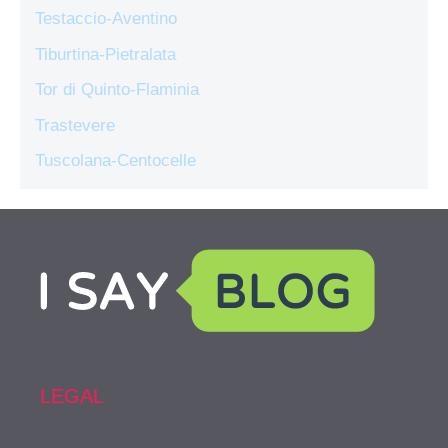
Testaccio-Aventino
Tiburtina-Pietralata
Tor di Quinto-Flaminia
Trastevere
Tuscolana-Centocelle
LEGAL