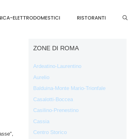
NICA-ELETTRODOMESTICI
RISTORANTI
ZONE DI ROMA
Ardeatino-Laurentino
Aurelio
Balduina-Monte Mario-Trionfale
Casalotti-Boccea
Casilino-Prenestino
Cassia
Centro Storico
asse”,