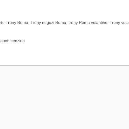
erte Trony Roma
,
Trony negozi Roma
,
trony Roma volantino
,
Trony vola
sconti benzina