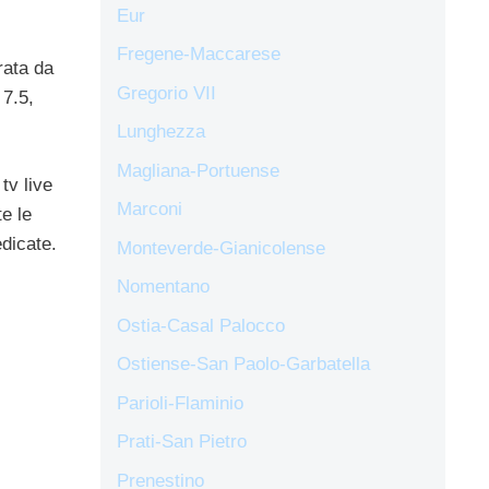
Eur
Fregene-Maccarese
rata da
Gregorio VII
 7.5,
Lunghezza
Magliana-Portuense
tv live
Marconi
e le
edicate.
Monteverde-Gianicolense
Nomentano
Ostia-Casal Palocco
Ostiense-San Paolo-Garbatella
Parioli-Flaminio
Prati-San Pietro
Prenestino