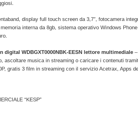
ggiosi.
taband, display full touch screen da 3,7″, fotocamera integ
to, memoria interna da 8gb, sistema operativo Windows Phone
ro.
n digital WDBGXT0000NBK-EESN lettore multimediale
– 
o, ascoltare musica in streaming o caricare i contenuti tramit
P, gratis 3 film in streaming con il servizio Acetrax, Apps d
ERCIALE “KESP”