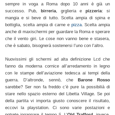
sempre in voga a Roma dopo 10 anni è già un
successo. Pub,
birreria
, grglieria e
pizzeria
: si
mangia e si beve di tutto. Scelta ampia di spina e
bottiglia, scelta ampia di carne e
pizza
. Scelta ampia
anche di maxischermi per guardare la Roma e sperare
che il vento giri. Le cose non vanno bene e stasera,
che è sabato, bisognerà sostenersi l’uno con l’altro.
Nuovissimi gli schermi ad alta definizione Lcd che
fanno da moderna cornice all’arredamento in legno
con le stampe dell’aviazione tedesca ai tempi della
guerra. D’altronde, sennò, che
Barone Rosso
sarebbe? Ser non fa freddo c’è pure la possibilià di
stare nello spazio esterno del Libetta Village. Se poi
della partita vi importa giusto conoscere il risultato,
eccovi la playstation. Ci sono varie postazioni e
potrete ingannare il tempo lì. L’
Old Trafford
, invece,