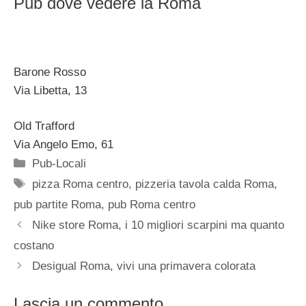
Pub dove vedere la Roma
Barone Rosso
Via Libetta, 13
Old Trafford
Via Angelo Emo, 61
Categorie
Pub-Locali
Tag
pizza Roma centro
,
pizzeria tavola calda Roma
,
pub partite Roma
,
pub Roma centro
Nike store Roma, i 10 migliori scarpini ma quanto
costano
Desigual Roma, vivi una primavera colorata
Lascia un commento