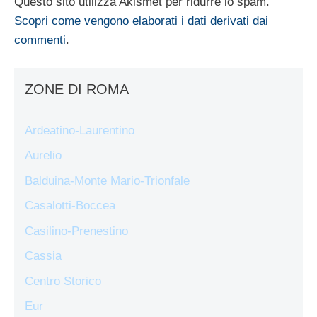
Questo sito utilizza Akismet per ridurre lo spam.
Scopri come vengono elaborati i dati derivati dai
commenti
.
ZONE DI ROMA
Ardeatino-Laurentino
Aurelio
Balduina-Monte Mario-Trionfale
Casalotti-Boccea
Casilino-Prenestino
Cassia
Centro Storico
Eur