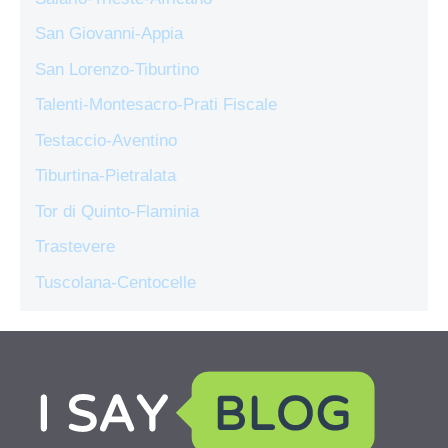
San Giovanni-Appia
San Lorenzo-Tiburtino
Talenti-Montesacro-Prati Fiscale
Testaccio-Aventino
Tiburtina-Pietralata
Tor di Quinto-Flaminia
Trastevere
Tuscolana-Centocelle