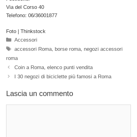
Via del Corso 40
Telefono: 06/36001877
Foto | Thinkstock
Categorie
Accessori
Tag
accessori Roma
,
borse roma
,
negozi accessori
roma
Coin a Roma, elenco punti vendita
I 30 negozi di biciclette più famosi a Roma
Lascia un commento
Commento