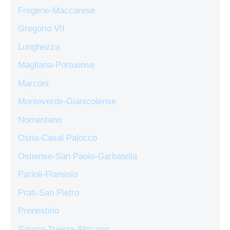
Fregene-Maccarese
Gregorio VII
Lunghezza
Magliana-Portuense
Marconi
Monteverde-Gianicolense
Nomentano
Ostia-Casal Palocco
Ostiense-San Paolo-Garbatella
Parioli-Flaminio
Prati-San Pietro
Prenestino
Salario-Trieste-Africano