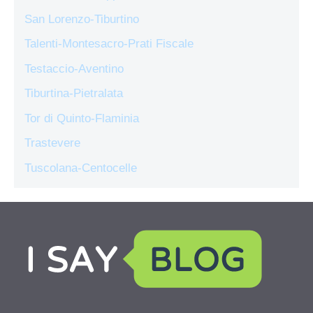
San Lorenzo-Tiburtino
Talenti-Montesacro-Prati Fiscale
Testaccio-Aventino
Tiburtina-Pietralata
Tor di Quinto-Flaminia
Trastevere
Tuscolana-Centocelle