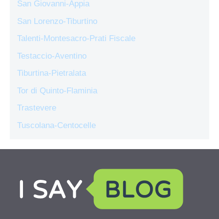
San Giovanni-Appia
San Lorenzo-Tiburtino
Talenti-Montesacro-Prati Fiscale
Testaccio-Aventino
Tiburtina-Pietralata
Tor di Quinto-Flaminia
Trastevere
Tuscolana-Centocelle