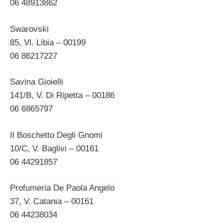
06 48913862
Swarovski
85, Vl. Libia – 00199
06 86217227
Savina Gioielli
141/B, V. Di Ripetta – 00186
06 6865797
Il Boschetto Degli Gnomi
10/C, V. Baglivi – 00161
06 44291857
Profumeria De Paola Angelo
37, V. Catania – 00161
06 44238034