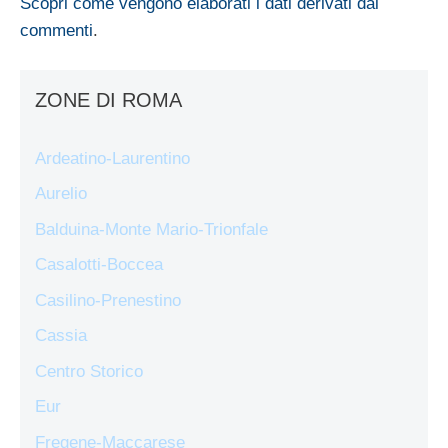
Scopri come vengono elaborati i dati derivati dai
commenti
.
ZONE DI ROMA
Ardeatino-Laurentino
Aurelio
Balduina-Monte Mario-Trionfale
Casalotti-Boccea
Casilino-Prenestino
Cassia
Centro Storico
Eur
Fregene-Maccarese